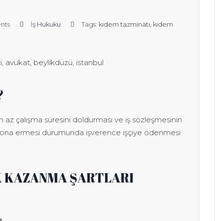
nts
İş Hukuku
Tags:
kıdem tazminatı
,
kıdem
?
n az çalışma süresini doldurması ve iş sözleşmesinin
 sona ermesi durumunda işverence işçiye ödenmesi
K KAZANMA ŞARTLARI
ı