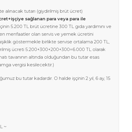
alınacak tutarı (giydirilmiş brüt ücret)
cret+işçiye sağlanan para veya para ile
çinin 5.200 TL brüt ücretine 300 TL gıda yardımını ve
ilen menfaatler olan servis ve yemek ücretini
işiklik göstermekle birlikte servise ortalama 200 TL,
irilmiş ücreti 5.200+300+200+300=6.000 TL olarak
atı tavanının altında olduğundan bu tutar esas
amga vergisi kesilecektir.)
uğumuz bu tutar kadardır. O halde işçinin 2 yıl, 6 ay, 15
TL ~