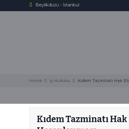
Beylikdüzü - İstanbul
Home
İş Hukuku
Kıdem Tazminatı Hak Et
Kıdem Tazminatı Hak 