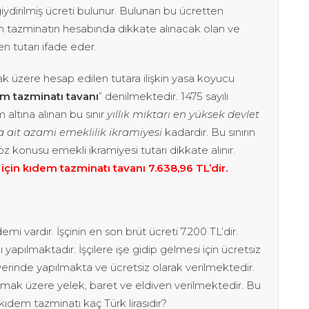
iydirilmiş ücreti bulunur. Bulunan bu ücretten
am tazminatın hesabında dikkate alınacak olan ve
en tutarı ifade eder.
 üzere hesap edilen tutara ilişkin yasa koyucu
m tazminatı tavanı
” denilmektedir. 1475 sayılı
altına alınan bu sınır
yıllık miktarı en yüksek devlet
ait azami emeklilik ik­ramiyesi
kadardır. Bu sınırın
z konusu emekli ikramiyesi tutarı dikkate alınır.
) için kıdem tazminatı tavanı 7.638,96 TL’dir.
demi vardır. İşçinin en son brüt ücreti 7.200 TL’dir.
yapılmaktadır. İşçilere işe gidip gelmesi için ücretsiz
yerinde yapılmakta ve ücretsiz olarak verilmektedir.
anılmak üzere yelek, baret ve eldiven verilmektedir. Bu
dem tazminatı kaç Türk lirasıdır?