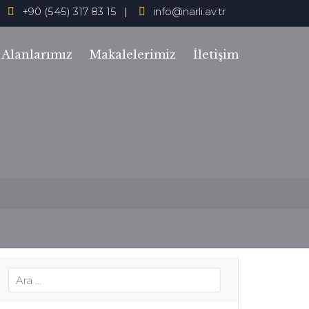
+90 (545) 317 83 15
info@narli.av.tr
 Alanlarımız
Makalelerimiz
İletişim
r