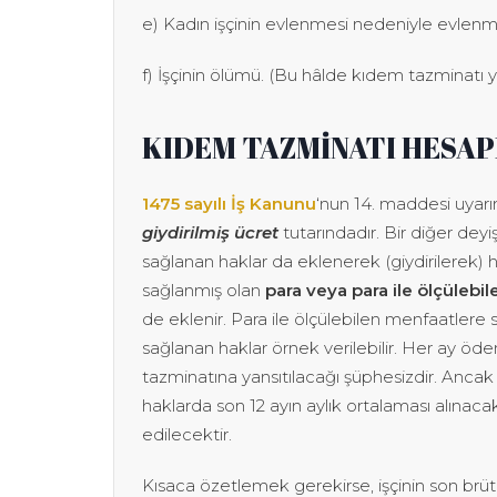
e) Kadın işçinin evlenmesi nedeniyle evlenme 
f) İşçinin ölümü. (Bu hâlde kıdem tazminatı ya
KIDEM TAZMİNATI HESA
1475 sayılı İş Kanunu
‘nun 14. maddesi uyarın
giydirilmiş ücret
tutarındadır. Bir diğer deyi
sağlanan haklar da eklenerek (giydirilerek) he
sağlanmış olan
para veya para ile ölçülebil
de eklenir. Para ile ölçülebilen menfaatlere s
sağlanan haklar örnek verilebilir. Her ay 
tazminatına yansıtılacağı şüphesizdir. Ancak 
haklarda son 12 ayın aylık ortalaması alınaca
edilecektir.
Kısaca özetlemek gerekirse, işçinin son brüt 