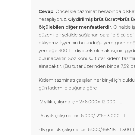
Cevap:
Öncelikle tazminat hesabında dikkate 
hesaplıyoruz.
Giydirilmiş brüt ücret=brüt ü
ölçülebilen diğer menfaatlerdir.
O halde iş
düzenli bir şekilde sağlanan para ile ölçüleb
ekliyoruz. İşyerinin bulunduğu yere göre değ
yemeğe 300 TL diyecek olursak işçinin giyd
bulunacaktır. Söz konusu tutar kıdem tazmin
alınacaktır. (Bu tutar üzerinden binde 7,59 d
Kıdem tazminatı çalışılan her bir yıl için buld
gün kıdemi olduğuna göre
-2 yıllık çalışma için 2×6.000= 12.000 TL
-6 aylık çalışma için 6.000/12*6= 3.000 TL
-15 günlük çalışma için 6.000/365*15= 1.500 