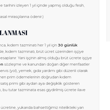
tarihini izleyen 1 yıl içinde yapmış olduğu fesih,
sal mirasçılarına ödenir.)
PLANMASI
ca, kıdem tazminatı her 1 yıl için
30 günlük
şle, kıdem tazminatı, brüt ücret üzerinden işçiye
saplanır. Yani işçinin almış olduğu brüt ücrete işçiye
en
sözleşme ve kanundan doğan diğer menfaatler
ervis (yol), yemek, gıda yardımı gibi düzenli olarak
ödenen prim ödemelerinin doğrudan kıdem
satış primi gibi aydan aya değişiklik gösteren
k, bu tutar tazminata esas giydirilmiş ücrete ilave
ücretine, yukarıda bahsettiğimiz nitelikteki yan