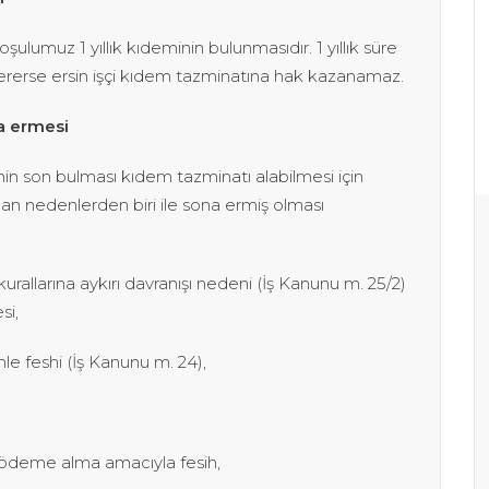
şulumuz 1 yıllık kıdeminin bulunmasıdır. 1 yıllık süre
ererse ersin işçi kıdem tazminatına hak kazanamaz.
na ermesi
sinin son bulması kıdem tazminatı alabilmesi için
ılan nedenlerden biri ile sona ermiş olması
 kurallarına aykırı davranışı nedeni (İş Kanunu m. 25/2)
si,
nle feshi (İş Kanunu m. 24),
an ödeme alma amacıyla fesih,