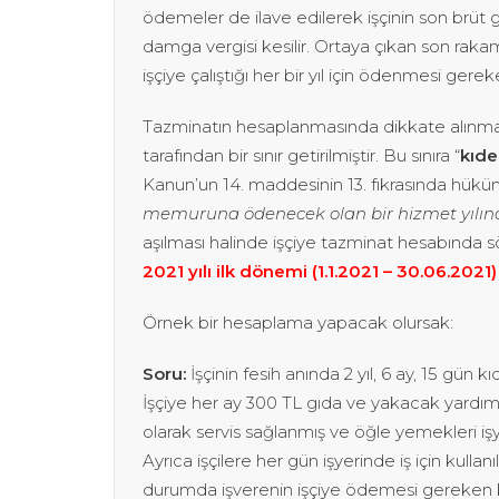
ödemeler de ilave edilerek işçinin son brüt g
damga vergisi kesilir. Ortaya çıkan son rak
işçiye çalıştığı her bir yıl için ödenmesi gerek
Tazminatın hesaplanmasında dikkate alınmak
tarafından bir sınır getirilmiştir. Bu sınıra “
kıde
Kanun’un 14. maddesinin 13. fıkrasında hüküm 
memuruna ödenecek olan bir hizmet yılına 
aşılması halinde işçiye tazminat hesabında sö
2021 yılı ilk dönemi (1.1.2021 – 30.06.2021
Örnek bir hesaplama yapacak olursak:
Soru:
İşçinin fesih anında 2 yıl, 6 ay, 15 gün kı
İşçiye her ay 300 TL gıda ve yakacak yardımı 
olarak servis sağlanmış ve öğle yemekleri iş
Ayrıca işçilere her gün işyerinde iş için kull
durumda işverenin işçiye ödemesi gereken kı