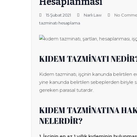
Hesaplanması
15 Şubat 2021
Narlı Law
No Comme
tazminatı hesaplama
KIDEM TAZMİNATI NEDİR
Kıdem tazminatı, işçinin kanunda belirtilen e
yine kanunda belirtilen sebeplerden
biriyle
gereken parasal tutardır.
KIDEM TAZMİNATINA HA
NELERDİR?
1. İşçinin en az 1 yıllık kıdeminin bulunmas